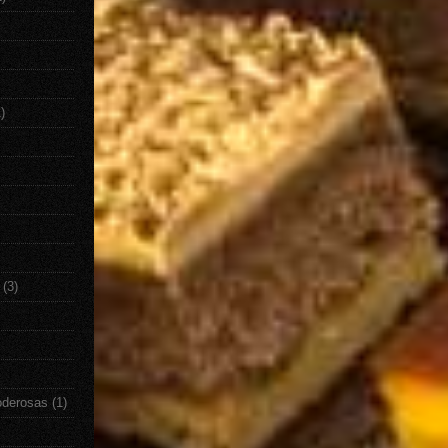
)
(3)
oderosas
(1)