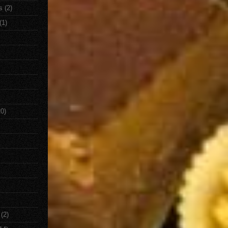
s
(2)
(1)
20)
(2)