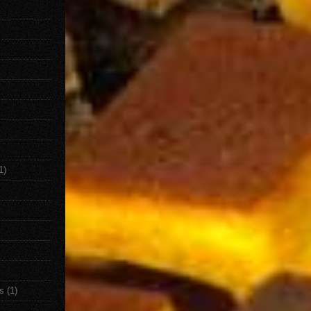
1)
s
(1)