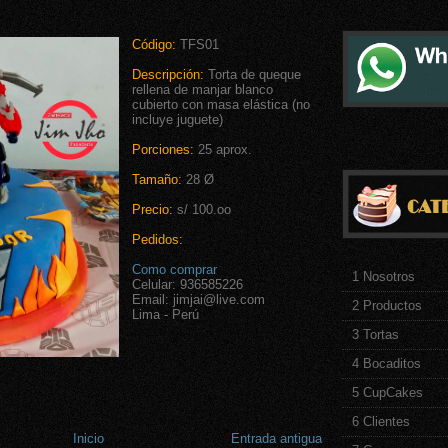
Código:
TFS01
Descripción:
Torta de queque
rellena de manjar blanco
cubierto con masa elástica (no
incluye juguete)
Porciones:
25 aprox.
Tamaño:
28 Ø
Precio:
s/ 100.oo
Pedidos:
Como comprar
1 Nosotros
Celular: 936585226
Email: jimjai@live.com
2 Productos
Lima - Perú
3 Tortas
4 Bocaditos
5 CupCakes
6 Clientes
Inicio
Entrada antigua