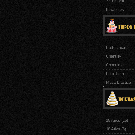
7 Comprar
8 Sabores
Buttercream
Chantilly
Chocolate
Foto Torta
Masa Elastica
.
15 Años
(15)
18 Años
(8)