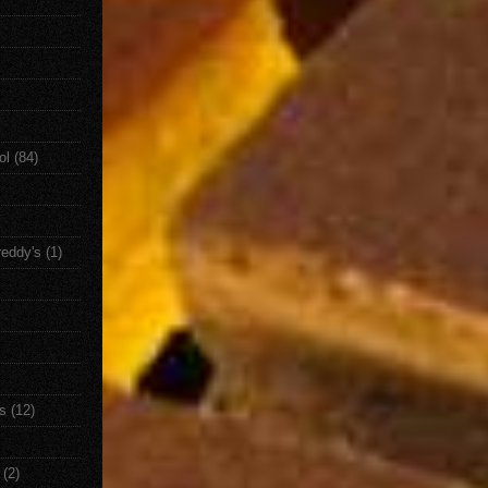
ol
(84)
reddy's
(1)
s
(12)
(2)