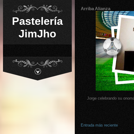
Arriba Alianza
Pastelería
JimJho
Jorge celebrando su onomá
Entrada más reciente