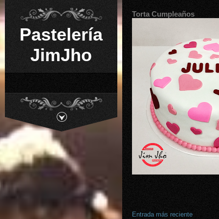
Torta Cumpleaños
Pastelería
JimJho
Entrada más reciente