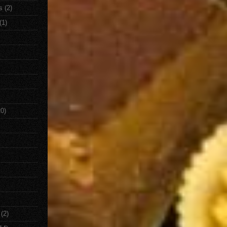
s
(2)
(1)
20)
(2)