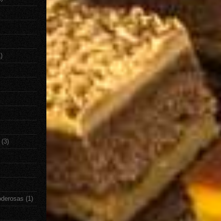
)
(3)
oderosas
(1)