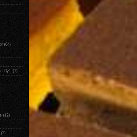
ol
(84)
reddy's
(1)
s
(12)
(2)