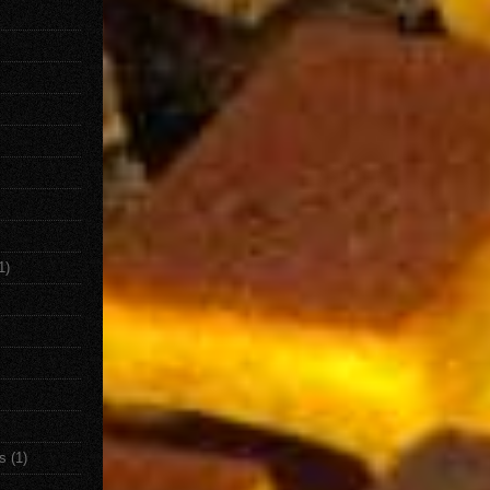
1)
s
(1)