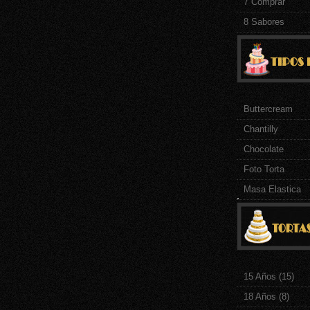
7 Comprar
8 Sabores
Buttercream
Chantilly
Chocolate
Foto Torta
Masa Elastica
.
15 Años
(15)
18 Años
(8)