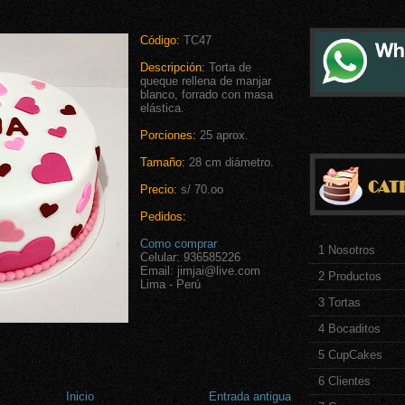
Código:
TC47
Descripción:
Torta de
queque rellena de manjar
blanco, forrado con masa
elástica.
Porciones:
25 aprox.
Tamaño:
28 cm diámetro.
Precio:
s/ 70.oo
Pedidos:
Como comprar
1 Nosotros
Celular: 936585226
Email: jimjai@live.com
2 Productos
Lima - Perú
3 Tortas
4 Bocaditos
5 CupCakes
6 Clientes
Inicio
Entrada antigua