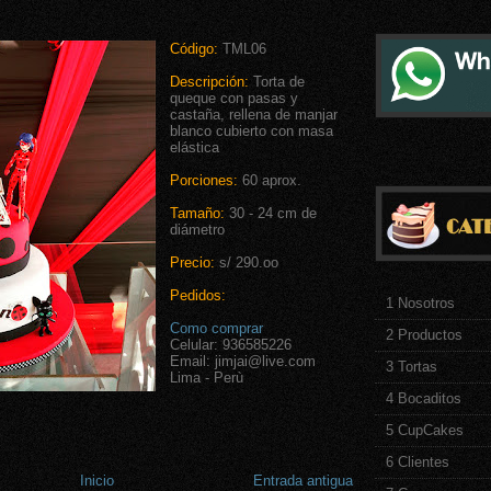
Código:
TML06
Descripción:
Torta de
queque con pasas y
castaña, rellena de manjar
blanco cubierto con masa
elástica
Porciones:
60 aprox.
Tamaño:
30 - 24 cm de
diámetro
Precio:
s/ 290.oo
Pedidos:
1 Nosotros
Como comprar
2 Productos
Celular: 936585226
Email: jimjai@live.com
3 Tortas
Lima - Perù
4 Bocaditos
5 CupCakes
6 Clientes
Inicio
Entrada antigua