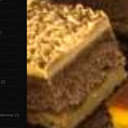
)
(3)
oderosas
(1)