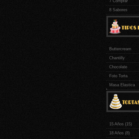
7 Comprar
8 Sabores
Buttercream
Chantilly
Chocolate
Foto Torta
Masa Elastica
.
15 Años
(15)
18 Años
(8)