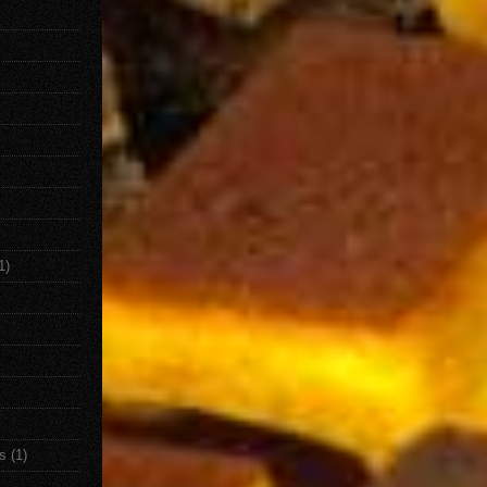
1)
s
(1)