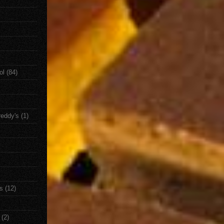
ol
(84)
reddy's
(1)
s
(12)
(2)