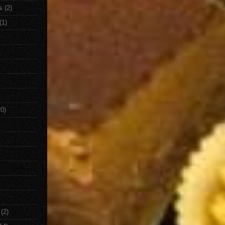
s
(2)
(1)
20)
(2)