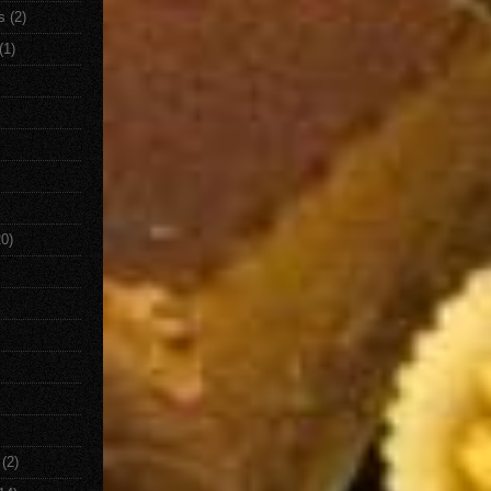
s
(2)
(1)
20)
(2)