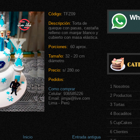
Código:
TFZ09
Descripción:
Torta de
queque con pasas, castaña
relleno con manjar blanco y
cubierto con masa elástica.
Porciones:
60 aprox.
Tamaño:
32 - 20 cm
diámetro
Precio:
s/ 280.oo
Pedidos:
1 Nosotros
Como comprar
Celular: 936585226
2 Productos
Email: jimjai@live.com
Lima - Perú
3 Tortas
4 Bocaditos
5 CupCakes
6 Clientes
Inicio
Entrada antigua