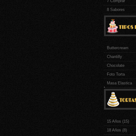
7 Comprar
8 Sabores
Buttercream
Chantilly
Chocolate
Foto Torta
Masa Elastica
.
15 Años
(15)
18 Años
(8)