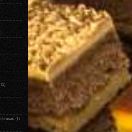
)
(3)
oderosas
(1)