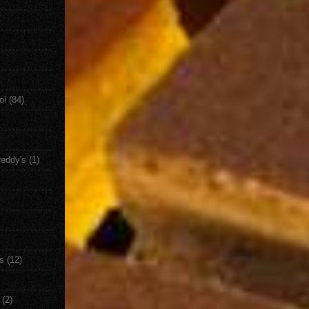
ol
(84)
reddy's
(1)
s
(12)
(2)