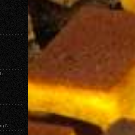
1)
s
(1)