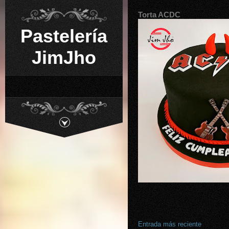
Torta ACDC
Pastelería
JimJho
Entrada más reciente