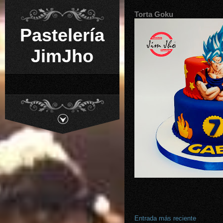
Torta Goku
Pastelería
JimJho
Entrada más reciente