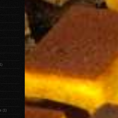
1)
s
(1)