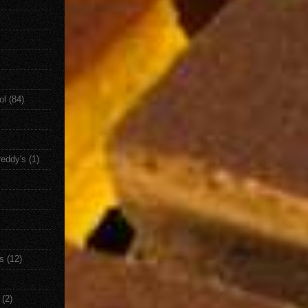
ol
(84)
reddy's
(1)
s
(12)
(2)