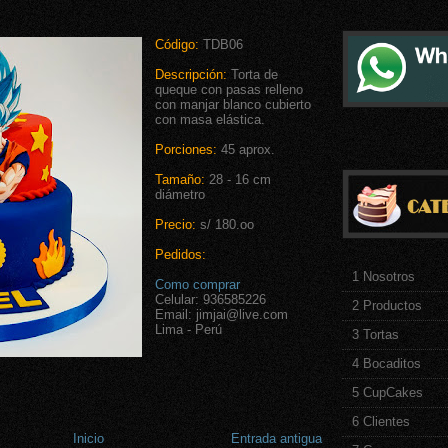
Código:
TDB06
Descripción:
Torta de
queque con pasas relleno
con manjar blanco cubierto
con masa elástica.
Porciones:
45 aprox.
Tamaño:
28 - 16 cm
diámetro
Precio:
s/ 180.oo
Pedidos:
1 Nosotros
Como comprar
Celular: 936585226
2 Productos
Email: jimjai@live.com
Lima - Perú
3 Tortas
4 Bocaditos
5 CupCakes
6 Clientes
Inicio
Entrada antigua