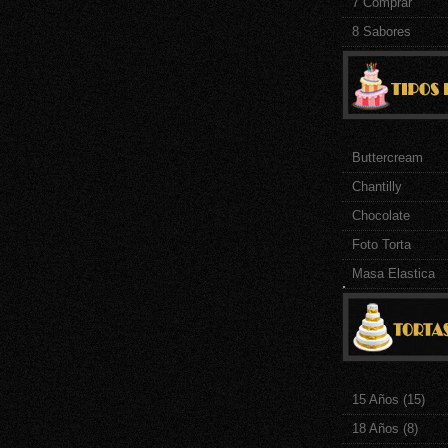
7 Comprar
8 Sabores
Buttercream
Chantilly
Chocolate
Foto Torta
Masa Elastica
.
15 Años
(15)
18 Años
(8)