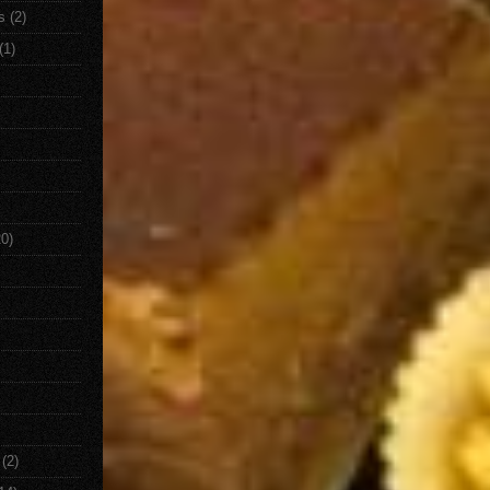
s
(2)
(1)
20)
(2)