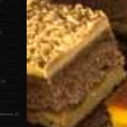
)
(3)
oderosas
(1)