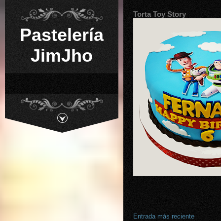
Torta Toy Story
Pastelería
JimJho
Entrada más reciente