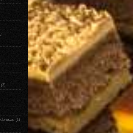
)
(3)
oderosas
(1)