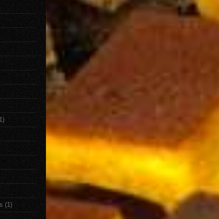
1)
s
(1)