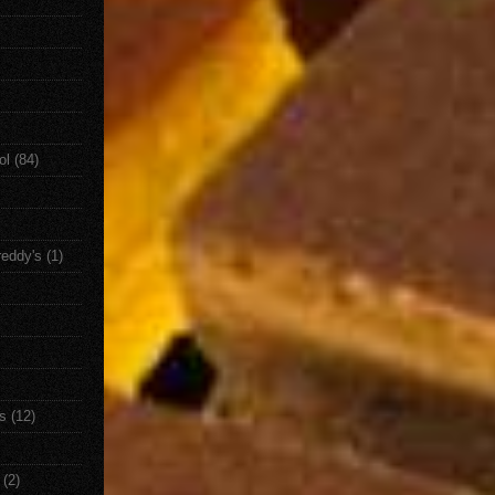
ol
(84)
reddy's
(1)
s
(12)
(2)