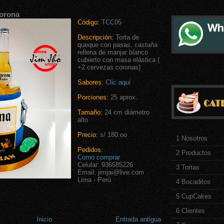
Corona
Código:
TCC05
Descripción:
Torta de
queque con pasas, castaña
rellena de manjar blanco
cubierto con masa elástica (
+2 cervezas coronas)
Sabores:
Clic aqui
Porciones:
25 aprox.
Tamaño:
24 cm diámetro
alto
Precio:
s/ 180.oo
1 Nosotros
Pedidos:
2 Productos
Como comprar
Celular: 936585226
3 Tortas
Email: jimjai@live.com
Lima - Perù
4 Bocaditos
5 CupCakes
6 Clientes
Inicio
Entrada antigua