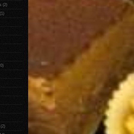
s
(2)
(1)
20)
(2)