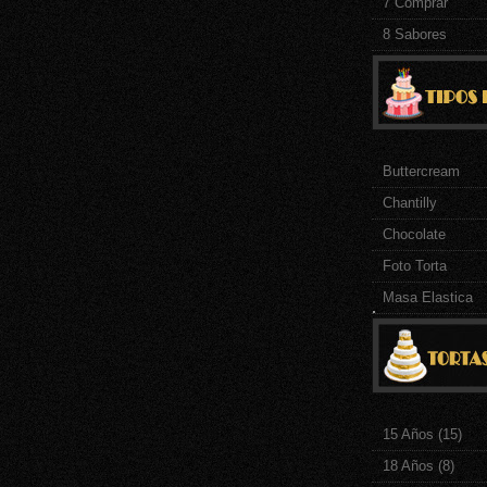
7 Comprar
8 Sabores
Buttercream
Chantilly
Chocolate
Foto Torta
Masa Elastica
.
15 Años
(15)
18 Años
(8)