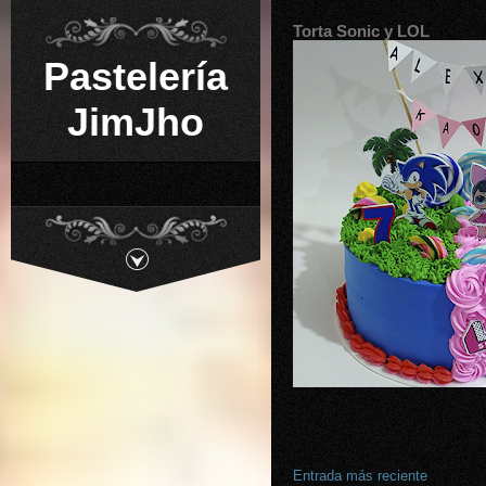
Torta Sonic y LOL
Pastelería
JimJho
Entrada más reciente