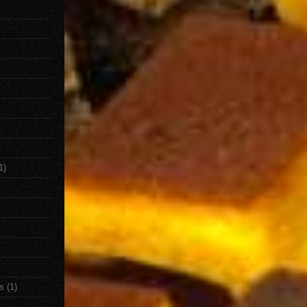
1)
s
(1)