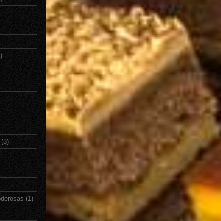
)
(3)
oderosas
(1)