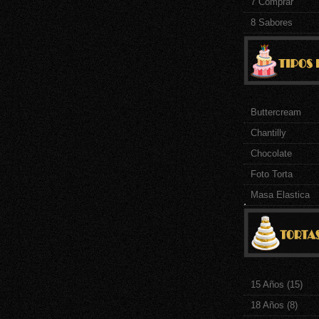
7 Comprar
8 Sabores
Buttercream
Chantilly
Chocolate
Foto Torta
Masa Elastica
.
15 Años
(15)
18 Años
(8)