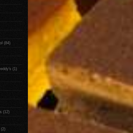
ol
(84)
reddy's
(1)
s
(12)
(2)