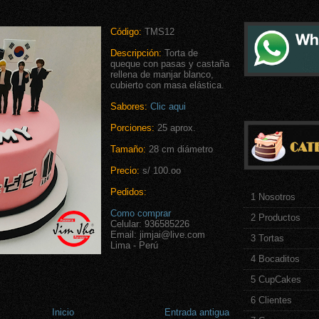
Código:
TMS12
Descripción:
Torta de
queque con pasas y castaña
rellena de manjar blanco,
cubierto con masa elástica.
Sabores:
Clic aqui
Porciones:
25 aprox.
Tamaño:
28 cm diámetro
Precio:
s/ 100.oo
Pedidos:
1 Nosotros
Como comprar
2 Productos
Celular: 936585226
Email: jimjai@live.com
3 Tortas
Lima - Perú
4 Bocaditos
5 CupCakes
6 Clientes
Inicio
Entrada antigua