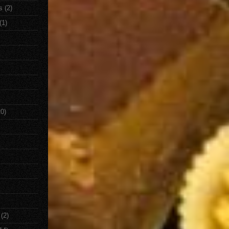
s
(2)
(1)
20)
(2)