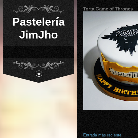
Torta Game of Thrones
Pastelería
JimJho
Entrada más reciente