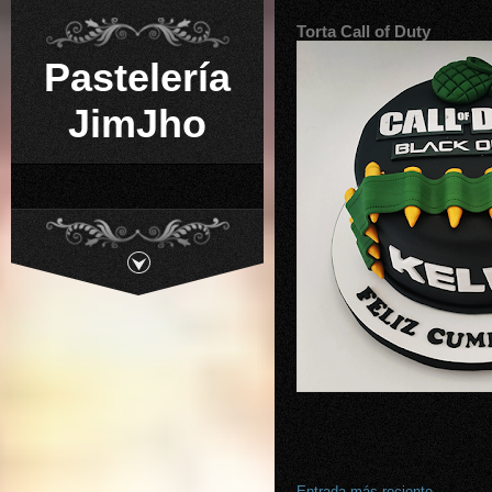
Torta Call of Duty
Pastelería
JimJho
Entrada más reciente