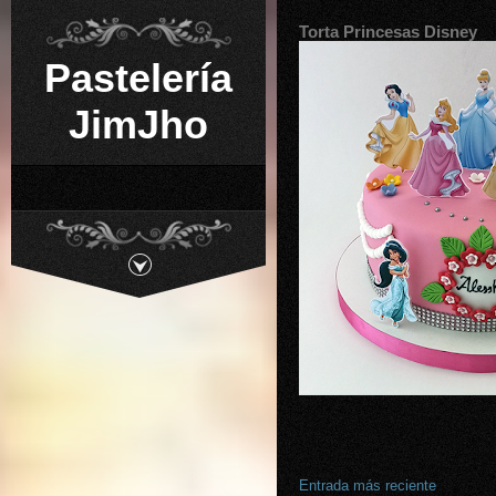
Torta Princesas Disney
Pastelería
JimJho
Entrada más reciente