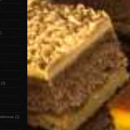
)
(3)
oderosas
(1)