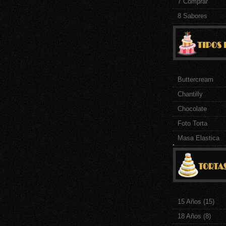
7 Comprar
8 Sabores
Buttercream
Chantilly
Chocolate
Foto Torta
Masa Elastica
.
15 Años
(15)
18 Años
(8)