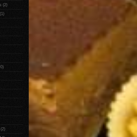
s
(2)
(1)
20)
(2)