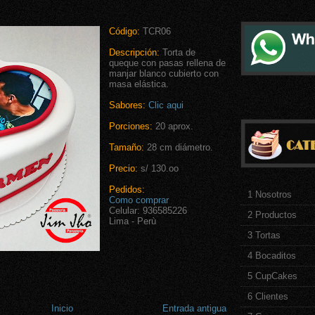
Código:
TCR06
Descripción:
Torta de
queque con pasas rellena de
manjar blanco cubierto con
masa elástica.
Sabores:
Clic aqui
Porciones:
20 aprox.
Tamaño:
28 cm diámetro.
Precio:
s/ 130.oo
Pedidos:
1 Nosotros
Como comprar
Celular: 936585226
2 Productos
Lima - Perù
3 Tortas
4 Bocaditos
5 CupCakes
6 Clientes
Inicio
Entrada antigua