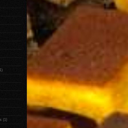
1)
s
(1)