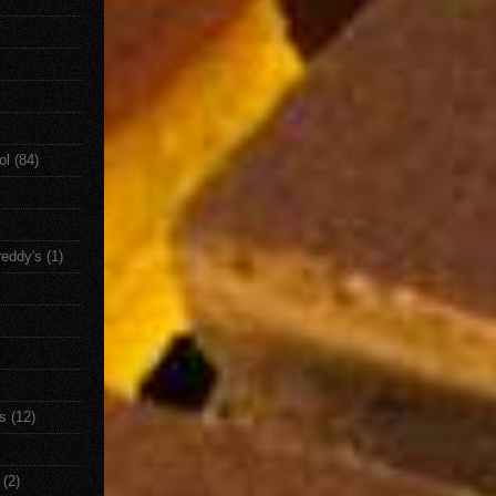
ol
(84)
reddy's
(1)
s
(12)
(2)