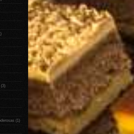
)
(3)
oderosas
(1)