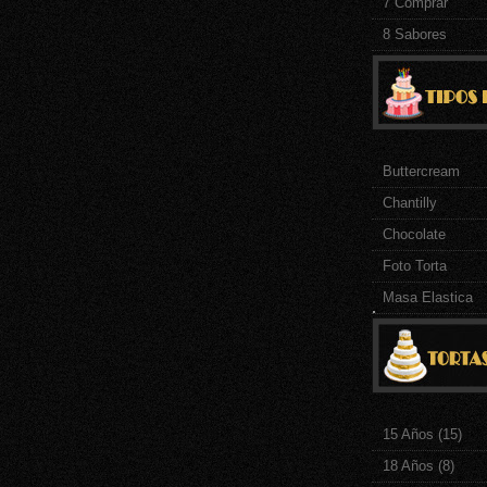
7 Comprar
8 Sabores
Buttercream
Chantilly
Chocolate
Foto Torta
Masa Elastica
.
15 Años
(15)
18 Años
(8)