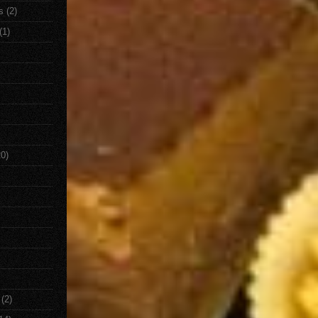
s
(2)
(1)
20)
(2)