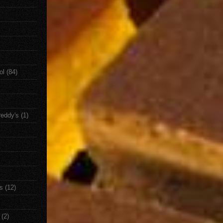
ol
(84)
reddy's
(1)
s
(12)
(2)