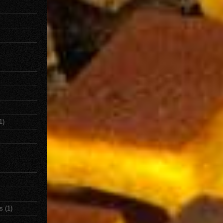
1)
s
(1)