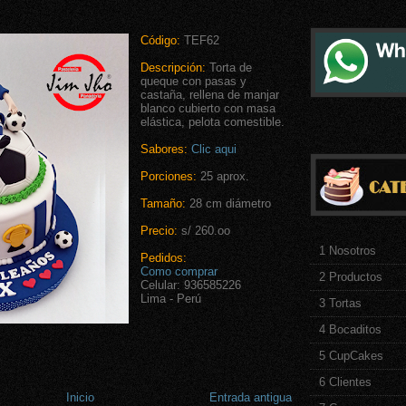
Código:
TEF62
Descripción:
Torta de
queque con pasas y
castaña, rellena de manjar
blanco cubierto con masa
elástica, pelota comestible.
Sabores:
Clic aqui
Porciones:
25 aprox.
Tamaño:
28 cm diámetro
Precio:
s/ 260.oo
1 Nosotros
Pedidos:
Como comprar
2 Productos
Celular: 936585226
Lima - Perú
3 Tortas
4 Bocaditos
5 CupCakes
6 Clientes
Inicio
Entrada antigua