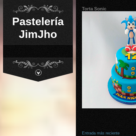
Torta Sonic
Pastelería
JimJho
Entrada más reciente