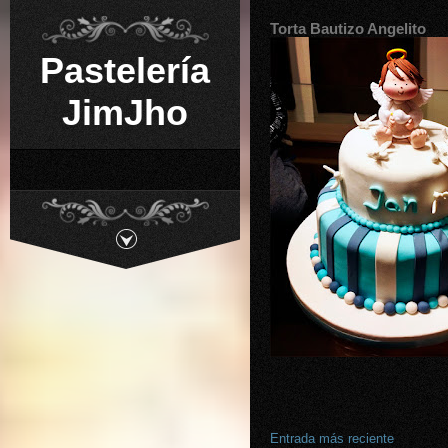
Torta Bautizo Angelito
Pastelería
JimJho
Entrada más reciente